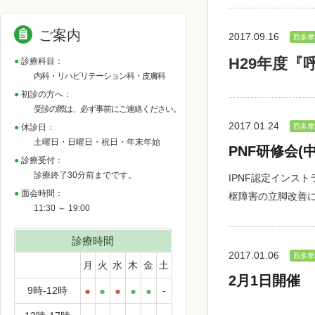
ご案内
2017.09.16
西多摩
H29年度
診療科目：
内科・リハビリテーション科・皮膚科
初診の方へ：
受診の際は、必ず事前にご連絡ください。
2017.01.24
西多摩
休診日：
土曜日・日曜日・祝日・年末年始
PNF研修会
診療受付：
診療終了30分前までです。
IPNF認定インス
面会時間：
枢障害の立脚改善
11:30 ～ 19:00
診療時間
2017.01.06
西多摩
月
火
水
木
金
土
2月1日開催
9時-12時
●
●
●
●
●
-