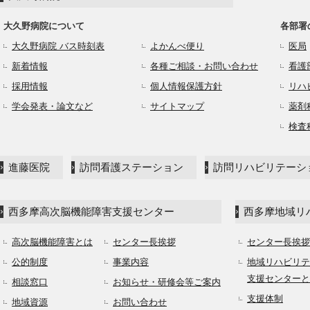
大久野病院について
各部署
大久野病院 バス時刻表
よかんべ便り
医局
新着情報
各種ご相談・お問い合わせ
看護
採用情報
個人情報保護方針
リハ
学会発表・論文など
サイトマップ
薬剤
検査
進藤医院
訪問看護ステーション
訪問リハビリテーシ
西多摩高次脳機能障害支援センター
西多摩地域リ
高次脳機能障害とは
センター長挨拶
センター長挨拶
公的制度
事業内容
地域リハビリテ
支援センターと
相談窓口
お知らせ・研修会等ご案内
支援体制
地域資源
お問い合わせ