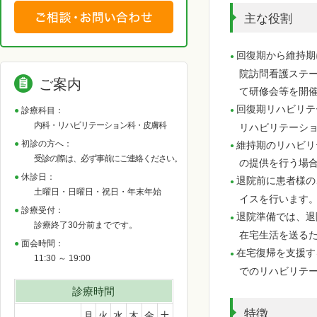
主な役割
回復期から維持期
院訪問看護ステ
ご案内
て研修会等を開
回復期リハビリテ
診療科目：
内科・リハビリテーション科・皮膚科
リハビリテーショ
初診の方へ：
維持期のリハビリ
受診の際は、必ず事前にご連絡ください。
の提供を行う場
休診日：
退院前に患者様の
土曜日・日曜日・祝日・年末年始
イスを行います
診療受付：
退院準備では、退
診療終了30分前までです。
在宅生活を送る
面会時間：
在宅復帰を支援す
11:30 ～ 19:00
でのリハビリテ
診療時間
特徴
月
火
水
木
金
土