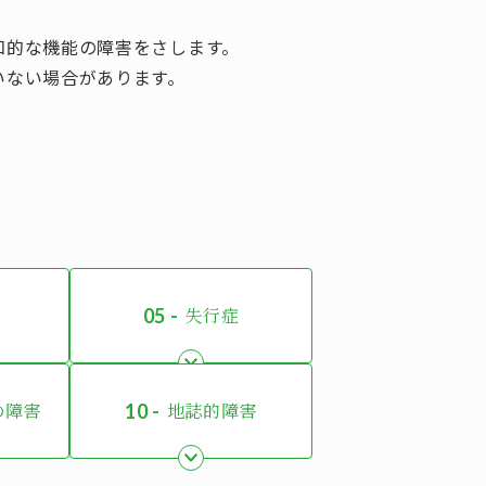
知的な機能の障害をさします。
いない場合があります。
失行症
の障害
地誌的障害