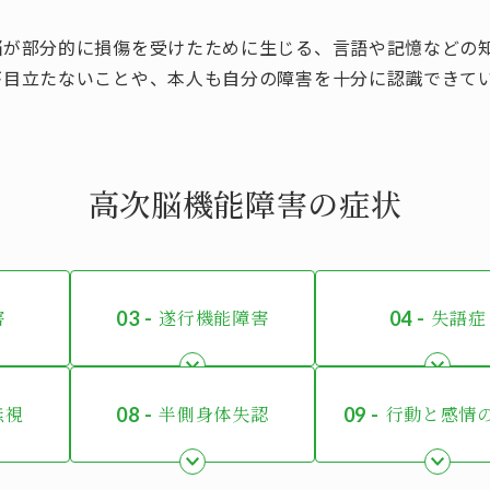
脳が部分的に損傷を受けたために生じる、言語や記憶などの
が目立たないことや、本人も自分の障害を十分に認識できて
高次脳機能障害の症状
害
遂行機能障害
失語症
無視
半側身体失認
行動と感情