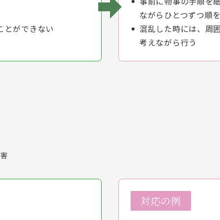
事前に物事の手順を
ながらひとつずつ順
ことができない
混乱した時には、周
考えながら行う
障害
対応の例