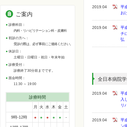
2019.04
平
お
ご案内
診療科目：
2019.04
平
内科・リハビリテーション科・皮膚科
チ
初診の方へ：
弘
受診の際は、必ず事前にご連絡ください。
休診日：
土曜日・日曜日・祝日・年末年始
診療受付：
診療終了30分前までです。
面会時間：
全日本病院学
11:30 ～ 19:00
2019.04
平
診療時間
入
リ
月
火
水
木
金
土
9時-12時
●
●
●
●
●
-
2019.04
平
ン