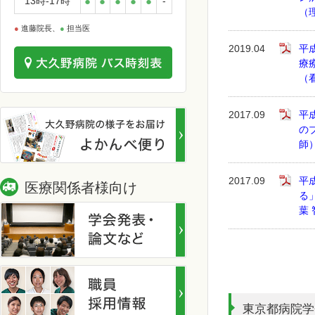
13時-17時
●
●
●
●
●
-
（
●
進藤院長、
●
担当医
2019.04
平
療
（
2017.09
平
の
師
2017.09
平
医療関係者様向け
る
葉
東京都病院学