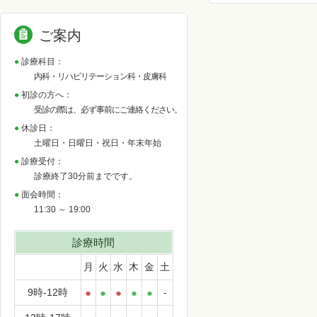
ご案内
診療科目：
内科・リハビリテーション科・皮膚科
初診の方へ：
受診の際は、必ず事前にご連絡ください。
休診日：
土曜日・日曜日・祝日・年末年始
診療受付：
診療終了30分前までです。
面会時間：
11:30 ～ 19:00
診療時間
月
火
水
木
金
土
9時-12時
●
●
●
●
●
-