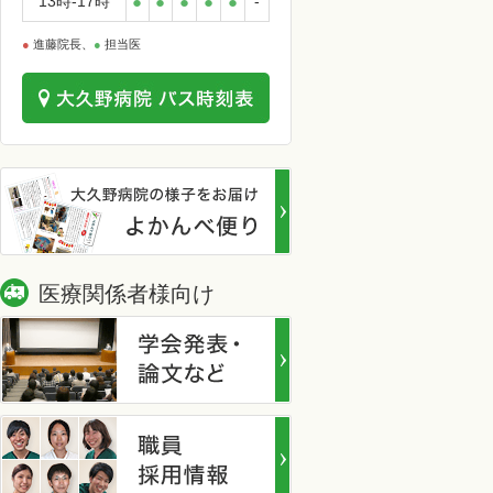
13時-17時
●
●
●
●
●
-
●
進藤院長、
●
担当医
医療関係者様向け