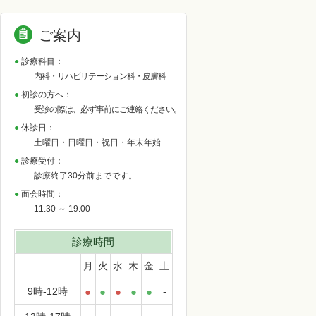
ご案内
診療科目：
内科・リハビリテーション科・皮膚科
初診の方へ：
受診の際は、必ず事前にご連絡ください。
休診日：
土曜日・日曜日・祝日・年末年始
診療受付：
診療終了30分前までです。
面会時間：
11:30 ～ 19:00
診療時間
月
火
水
木
金
土
9時-12時
●
●
●
●
●
-