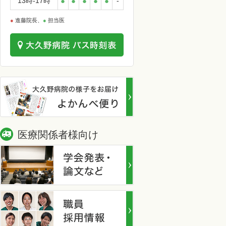
13時-17時
●
●
●
●
●
-
●
進藤院長、
●
担当医
医療関係者様向け