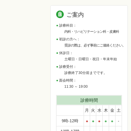
ご案内
診療科目：
内科・リハビリテーション科・皮膚科
初診の方へ：
受診の際は、必ず事前にご連絡ください。
休診日：
土曜日・日曜日・祝日・年末年始
診療受付：
診療終了30分前までです。
面会時間：
11:30 ～ 19:00
診療時間
月
火
水
木
金
土
9時-12時
●
●
●
●
●
-