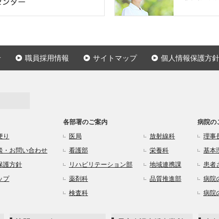
せ
職員採用情報
サイトマップ
個人情報保護方
各部署のご案内
病院の
便り
医局
放射線科
理事
談・お問い合わせ
看護部
栄養科
基本
保護方針
リハビリテーション部
地域連携課
患者
ップ
薬剤科
品質推進部
病院
検査科
病院