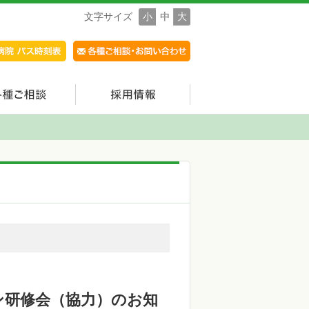
文字サイズ
小
中
大
ン研修会（協力）のお知