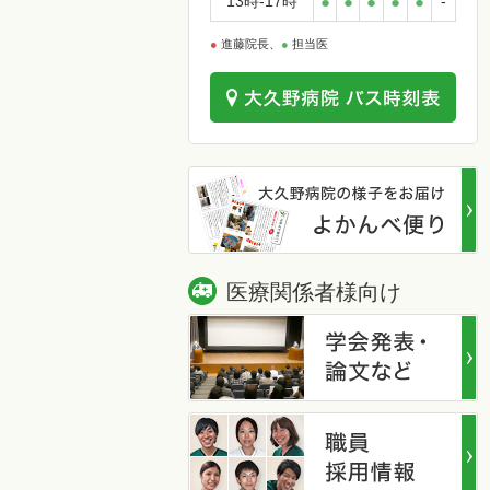
13時-17時
●
●
●
●
●
-
●
進藤院長、
●
担当医
医療関係者様向け