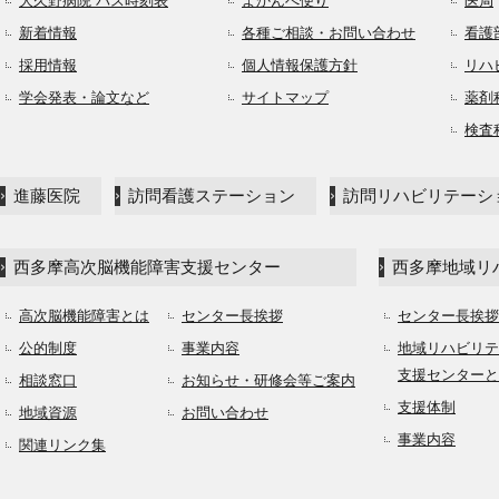
大久野病院 バス時刻表
よかんべ便り
医局
新着情報
各種ご相談・お問い合わせ
看護
採用情報
個人情報保護方針
リハ
学会発表・論文など
サイトマップ
薬剤
検査
進藤医院
訪問看護ステーション
訪問リハビリテーシ
西多摩高次脳機能障害支援センター
西多摩地域リ
高次脳機能障害とは
センター長挨拶
センター長挨拶
公的制度
事業内容
地域リハビリテ
支援センターと
相談窓口
お知らせ・研修会等ご案内
支援体制
地域資源
お問い合わせ
事業内容
関連リンク集