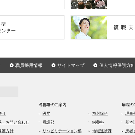
せ
職員採用情報
サイトマップ
個人情報保護方
各部署のご案内
病院の
便り
医局
放射線科
理事
談・お問い合わせ
看護部
栄養科
基本
保護方針
リハビリテーション部
地域連携課
患者