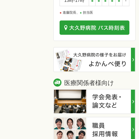
13時-17時
●
●
●
●
●
-
●
進藤院長、
●
担当医
医療関係者様向け