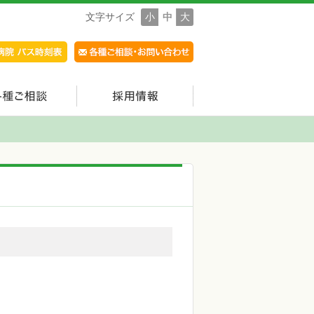
文字サイズ
小
中
大