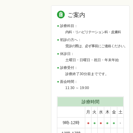
ご案内
診療科目：
内科・リハビリテーション科・皮膚科
初診の方へ：
受診の際は、必ず事前にご連絡ください。
休診日：
土曜日・日曜日・祝日・年末年始
診療受付：
診療終了30分前までです。
面会時間：
11:30 ～ 19:00
診療時間
月
火
水
木
金
土
9時-12時
●
●
●
●
●
-