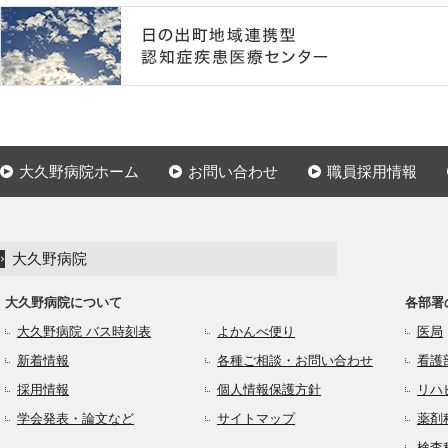
大久野病院ホーム
お問い合わせ
職員採用情報
大久野病院
大久野病院について
各部署
大久野病院 バス時刻表
よかんべ便り
医局
新着情報
各種ご相談・お問い合わせ
看護
採用情報
個人情報保護方針
リハ
学会発表・論文など
サイトマップ
薬剤
検査