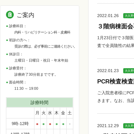
ご案内
2022.01.26
大久野
３階病棟面会
診療科目：
内科・リハビリテーション科・皮膚科
1月23日付で３階
初診の方へ：
査で全員陰性の結
受診の際は、必ず事前にご連絡ください。
休診日：
土曜日・日曜日・祝日・年末年始
診療受付：
2022.01.23
大久野
診療終了30分前までです。
PCR検査検
面会時間：
11:30 ～ 19:00
ご入院患者様にPC
きます。なお、当
診療時間
月
火
水
木
金
土
9時-12時
●
●
●
●
●
-
2021.12.29
大久野