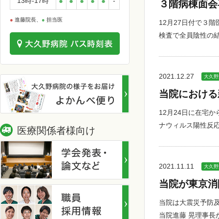
13時-17時
●
●
●
●
●
-
３階病棟面会
●
進藤院長、
●
担当医
12月27日付で３
検査で全員陰性の
2021.12.27
大久野
当院における
12月24日に在宅
ナウィルス陽性反
医療関係者様向け
2021.11.11
大久野
当院が東京消
当院は大震災予防
当院進藤 晃理事長