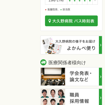
13時-17時
●
●
●
●
●
-
●
進藤院長、
●
担当医
医療関係者様向け