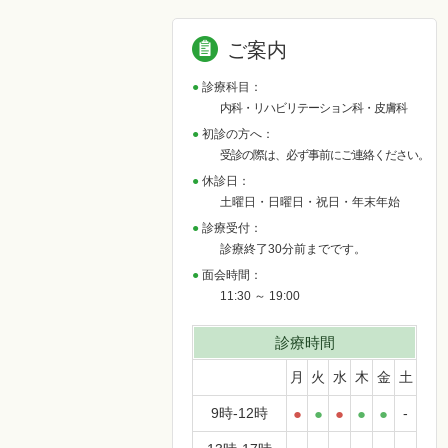
ご案内
診療科目：
内科・リハビリテーション科・皮膚科
初診の方へ：
受診の際は、必ず事前にご連絡ください。
休診日：
土曜日・日曜日・祝日・年末年始
診療受付：
診療終了30分前までです。
面会時間：
11:30 ～ 19:00
診療時間
月
火
水
木
金
土
9時-12時
●
●
●
●
●
-