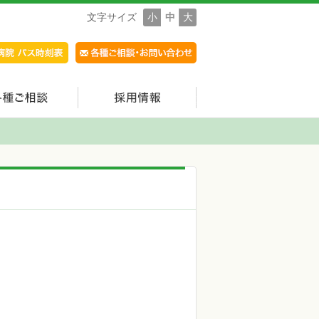
文字サイズ
小
中
大
。