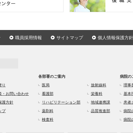
せ
職員採用情報
サイトマップ
個人情報保護方
各部署のご案内
病院の
便り
医局
放射線科
理事
談・お問い合わせ
看護部
栄養科
基本
保護方針
リハビリテーション部
地域連携課
患者
ップ
薬剤科
品質推進部
病院
検査科
病院