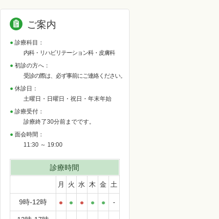
ご案内
診療科目：
内科・リハビリテーション科・皮膚科
初診の方へ：
受診の際は、必ず事前にご連絡ください。
休診日：
土曜日・日曜日・祝日・年末年始
診療受付：
診療終了30分前までです。
面会時間：
11:30 ～ 19:00
診療時間
月
火
水
木
金
土
9時-12時
●
●
●
●
●
-