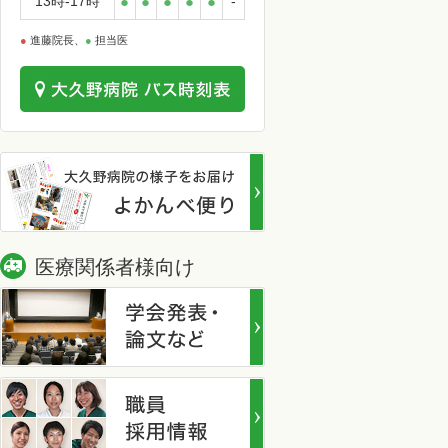
13時-17時
●
●
●
●
●
-
●
進藤院長、
●
担当医
医療関係者様向け