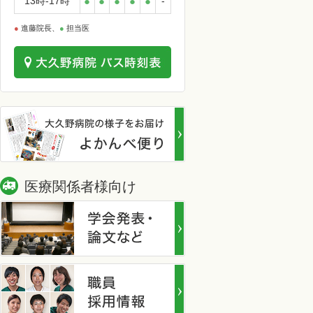
13時-17時
●
●
●
●
●
-
●
進藤院長、
●
担当医
医療関係者様向け