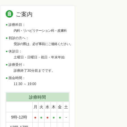
ご案内
診療科目：
内科・リハビリテーション科・皮膚科
初診の方へ：
受診の際は、必ず事前にご連絡ください。
休診日：
土曜日・日曜日・祝日・年末年始
診療受付：
診療終了30分前までです。
面会時間：
11:30 ～ 19:00
診療時間
月
火
水
木
金
土
9時-12時
●
●
●
●
●
-