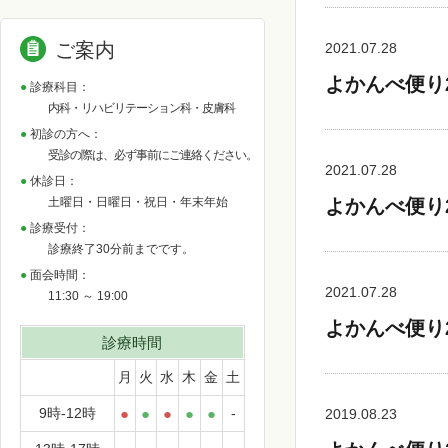
ご案内
2021.07.28
よかんべ便り
診療科目：
内科・リハビリテーション科・皮膚科
初診の方へ：
受診の際は、必ず事前にご連絡ください。
2021.07.28
休診日：
土曜日・日曜日・祝日・年末年始
よかんべ便り
診療受付：
診療終了30分前までです。
面会時間：
2021.07.28
11:30 ～ 19:00
よかんべ便り
診療時間
月
火
水
木
金
土
9時-12時
●
●
●
●
●
-
2019.08.23