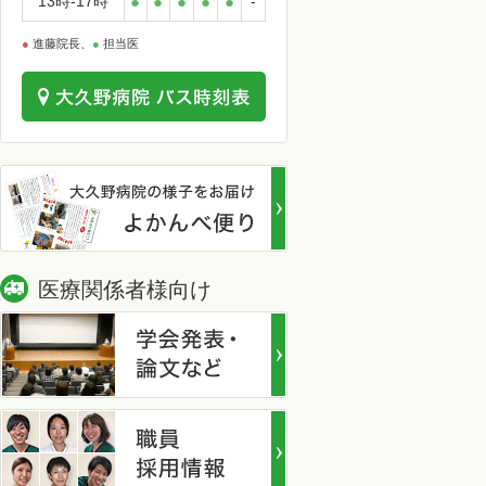
13時-17時
●
●
●
●
●
-
●
進藤院長、
●
担当医
医療関係者様向け