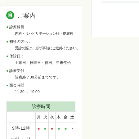
ご案内
診療科目：
内科・リハビリテーション科・皮膚科
初診の方へ：
受診の際は、必ず事前にご連絡ください。
休診日：
土曜日・日曜日・祝日・年末年始
診療受付：
診療終了30分前までです。
面会時間：
11:30 ～ 19:00
診療時間
月
火
水
木
金
土
9時-12時
●
●
●
●
●
-