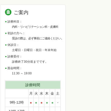
ご案内
診療科目：
内科・リハビリテーション科・皮膚科
初診の方へ：
受診の際は、必ず事前にご連絡ください。
休診日：
土曜日・日曜日・祝日・年末年始
診療受付：
診療終了30分前までです。
面会時間：
11:30 ～ 19:00
診療時間
月
火
水
木
金
土
9時-12時
●
●
●
●
●
-