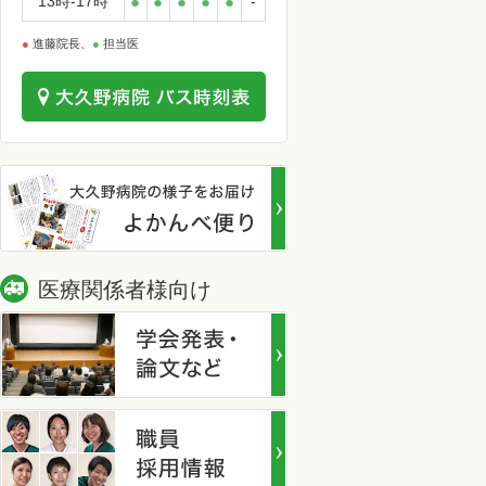
13時-17時
●
●
●
●
●
-
●
進藤院長、
●
担当医
医療関係者様向け