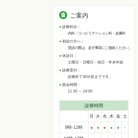
ご案内
診療科目：
内科・リハビリテーション科・皮膚科
初診の方へ：
受診の際は、必ず事前にご連絡ください。
休診日：
土曜日・日曜日・祝日・年末年始
診療受付：
診療終了30分前までです。
面会時間：
11:30 ～ 19:00
診療時間
月
火
水
木
金
土
9時-12時
●
●
●
●
●
-