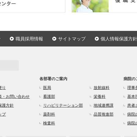
せ
職員採用情報
サイトマップ
個人情報保護方
各部署のご案内
病院の
便り
医局
放射線科
理事
談・お問い合わせ
看護部
栄養科
基本
保護方針
リハビリテーション部
地域連携課
患者
ップ
薬剤科
品質推進部
病院
検査科
病院