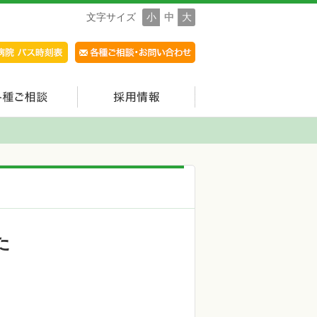
文字サイズ
小
中
大
た