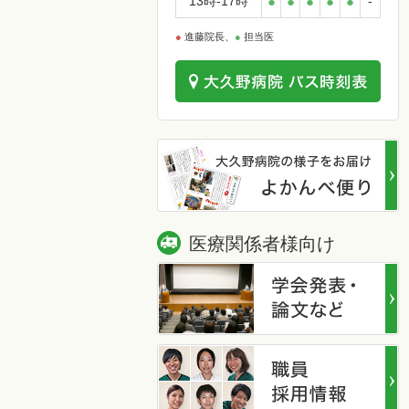
13時-17時
●
●
●
●
●
-
●
進藤院長、
●
担当医
医療関係者様向け