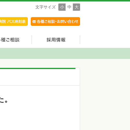
文字サイズ
小
中
大
た。