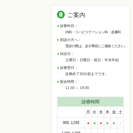
ご案内
診療科目：
内科・リハビリテーション科・皮膚科
初診の方へ：
受診の際は、必ず事前にご連絡ください。
休診日：
土曜日・日曜日・祝日・年末年始
診療受付：
診療終了30分前までです。
面会時間：
11:30 ～ 19:00
診療時間
月
火
水
木
金
土
9時-12時
●
●
●
●
●
-