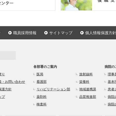
せ
職員採用情報
サイトマップ
個人情報保護方
各部署のご案内
病院の
便り
医局
放射線科
理事
談・お問い合わせ
看護部
栄養科
基本
保護方針
リハビリテーション部
地域連携課
患者
ップ
薬剤科
品質推進部
病院
検査科
病院