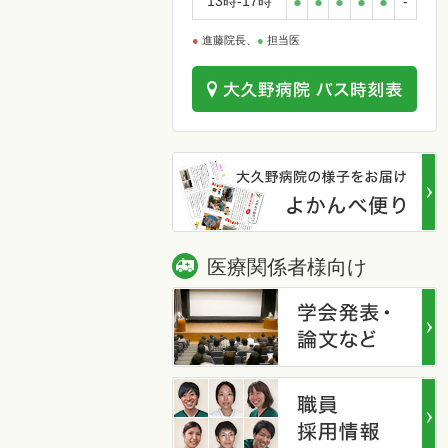
13時-17時
●
●
●
●
●
-
●
進藤院長、
●
担当医
医療関係者様向け