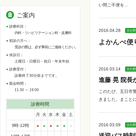
い間ご不便を…
ご案内
診療科目：
2016.04.28
大久野
内科・リハビリテーション科・皮膚科
よかんべ便
初診の方へ：
受診の際は、必ず事前にご連絡ください。
休診日：
土曜日・日曜日・祝日・年末年始
2016.03.14
診療受付：
大久野
診療終了30分前までです。
進藤 晃 院
面会時間：
11:30 ～ 19:00
このたび、五日市警
きました。まこと
診療時間
月
火
水
木
金
土
2016.03.09
9時-12時
●
●
●
●
●
-
大久野
送迎バス時刻