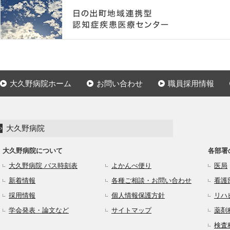
大久野病院ホーム
お問い合わせ
職員採用情報
大久野病院
大久野病院について
各部署
大久野病院 バス時刻表
よかんべ便り
医局
新着情報
各種ご相談・お問い合わせ
看護
採用情報
個人情報保護方針
リハ
学会発表・論文など
サイトマップ
薬剤
検査