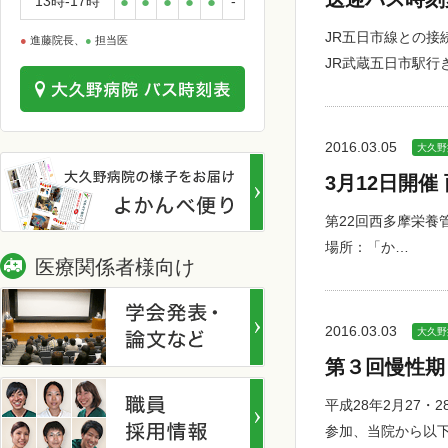
13時-17時
●
●
●
●
●
-
JR五日市線との接
●
進藤院長、
●
担当医
JR武蔵五日市駅行
2016.03.05
大久野
3月12日開
第22回西多摩栄養管
場所：「か…
医療関係者様向け
2016.03.03
大久野
第３回慢性期
平成28年2月27
参加、当院から以