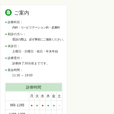
ご案内
診療科目：
内科・リハビリテーション科・皮膚科
初診の方へ：
受診の際は、必ず事前にご連絡ください。
休診日：
土曜日・日曜日・祝日・年末年始
診療受付：
診療終了30分前までです。
面会時間：
11:30 ～ 19:00
診療時間
月
火
水
木
金
土
9時-12時
●
●
●
●
●
-