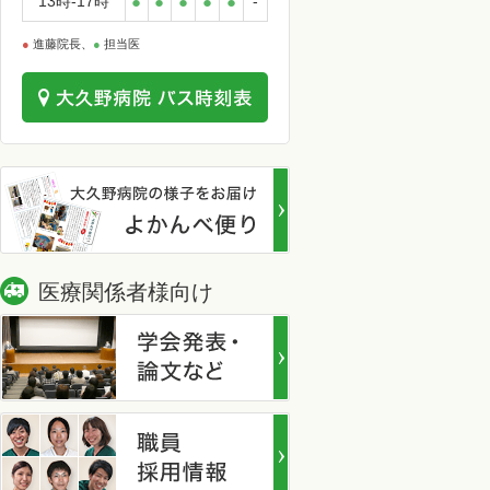
13時-17時
●
●
●
●
●
-
●
進藤院長、
●
担当医
医療関係者様向け