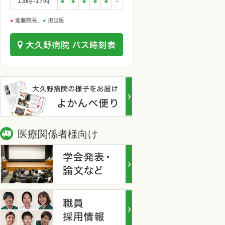
13時-17時
●
●
●
●
●
-
●
進藤院長、
●
担当医
医療関係者様向け