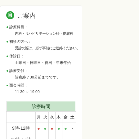
ご案内
診療科目：
内科・リハビリテーション科・皮膚科
初診の方へ：
受診の際は、必ず事前にご連絡ください。
休診日：
土曜日・日曜日・祝日・年末年始
診療受付：
診療終了30分前までです。
面会時間：
11:30 ～ 19:00
診療時間
月
火
水
木
金
土
9時-12時
●
●
●
●
●
-