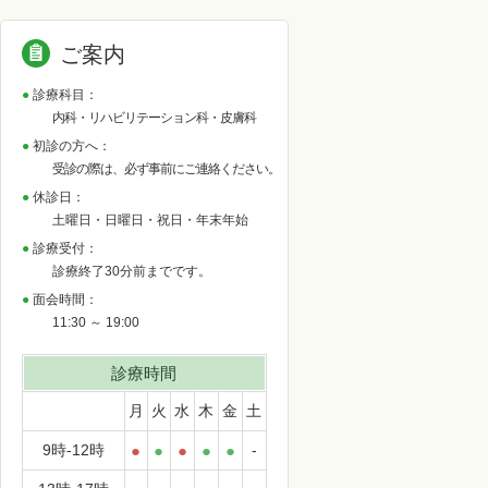
ご案内
診療科目：
内科・リハビリテーション科・皮膚科
初診の方へ：
受診の際は、必ず事前にご連絡ください。
休診日：
土曜日・日曜日・祝日・年末年始
診療受付：
診療終了30分前までです。
面会時間：
11:30 ～ 19:00
診療時間
月
火
水
木
金
土
9時-12時
●
●
●
●
●
-