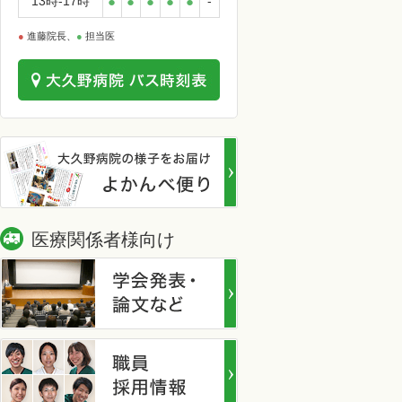
13時-17時
●
●
●
●
●
-
●
進藤院長、
●
担当医
医療関係者様向け