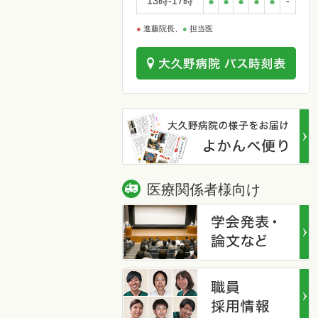
13時-17時
●
●
●
●
●
-
●
進藤院長、
●
担当医
医療関係者様向け