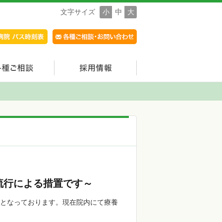
文字サイズ
小
中
大
流行による措置です～
性となっております。現在院内にて療養