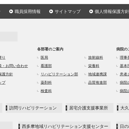
せ
職員採用情報
サイトマップ
個人情報保護方
各部署のご案内
病院の
便り
医局
放射線科
理事
談・お問い合わせ
看護部
栄養科
基本
保護方針
リハビリテーション部
地域連携課
患者
ップ
薬剤科
品質推進部
病院
検査科
病院
訪問リハビリテーション
居宅介護支援事業所
大久
西多摩地域リハビリテーション支援センター
日の