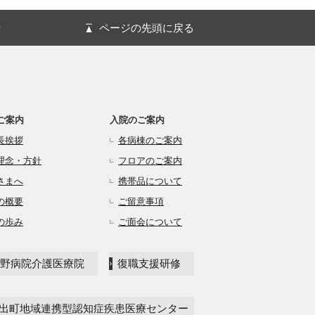
針
ページの先頭に戻る
ご案内
入院のご案内
長挨拶
各病棟のご案内
理念・方針
フロアのご案内
さまへ
携帯品について
の概要
ご留意事項
の歩み
ご面会について
野病院介護医療院
復職支援研修
出町地域連携型認知症疾患医療センター