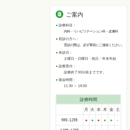
ご案内
診療科目：
内科・リハビリテーション科・皮膚科
初診の方へ：
受診の際は、必ず事前にご連絡ください。
休診日：
土曜日・日曜日・祝日・年末年始
診療受付：
診療終了30分前までです。
面会時間：
11:30 ～ 19:00
診療時間
月
火
水
木
金
土
9時-12時
●
●
●
●
●
-