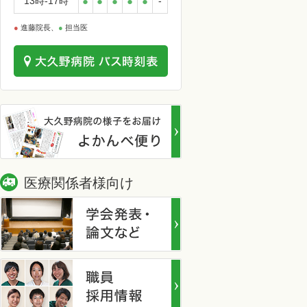
13時-17時
●
●
●
●
●
-
●
進藤院長、
●
担当医
医療関係者様向け