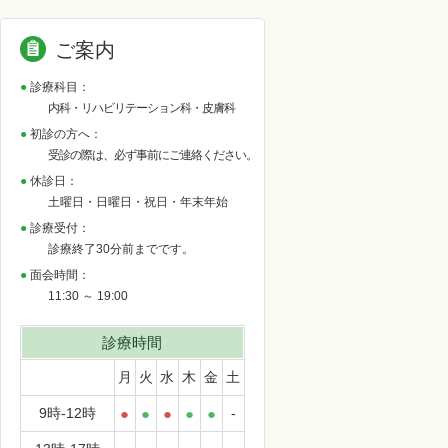
ご案内
診療科目：
内科・リハビリテーション科・皮膚科
初診の方へ：
受診の際は、必ず事前にご連絡ください。
休診日：
土曜日・日曜日・祝日・年末年始
診療受付：
診療終了30分前までです。
面会時間：
11:30 ～ 19:00
診療時間
月
火
水
木
金
土
9時-12時
●
●
●
●
●
-