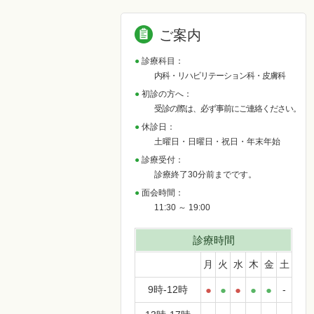
ご案内
診療科目：
内科・リハビリテーション科・皮膚科
初診の方へ：
受診の際は、必ず事前にご連絡ください。
休診日：
土曜日・日曜日・祝日・年末年始
診療受付：
診療終了30分前までです。
面会時間：
11:30 ～ 19:00
診療時間
月
火
水
木
金
土
9時-12時
●
●
●
●
●
-