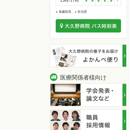
13時-17時
●
●
●
●
●
-
●
進藤院長、
●
担当医
医療関係者様向け