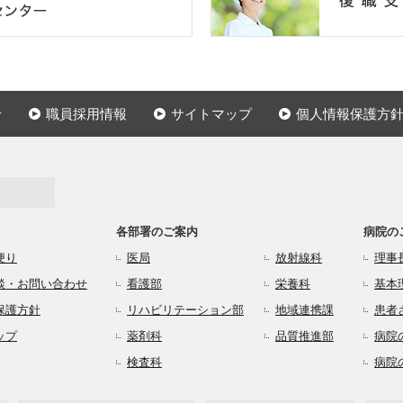
せ
職員採用情報
サイトマップ
個人情報保護方
各部署のご案内
病院の
便り
医局
放射線科
理事
談・お問い合わせ
看護部
栄養科
基本
保護方針
リハビリテーション部
地域連携課
患者
ップ
薬剤科
品質推進部
病院
検査科
病院