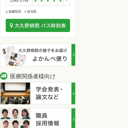
13時-17時
●
●
●
●
●
-
●
進藤院長、
●
担当医
医療関係者様向け