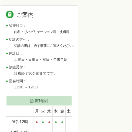
ご案内
診療科目：
内科・リハビリテーション科・皮膚科
初診の方へ：
受診の際は、必ず事前にご連絡ください。
休診日：
土曜日・日曜日・祝日・年末年始
診療受付：
診療終了30分前までです。
面会時間：
11:30 ～ 19:00
診療時間
月
火
水
木
金
土
9時-12時
●
●
●
●
●
-