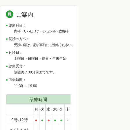
ご案内
診療科目：
内科・リハビリテーション科・皮膚科
初診の方へ：
受診の際は、必ず事前にご連絡ください。
休診日：
土曜日・日曜日・祝日・年末年始
診療受付：
診療終了30分前までです。
面会時間：
11:30 ～ 19:00
診療時間
月
火
水
木
金
土
9時-12時
●
●
●
●
●
-