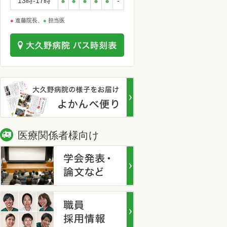
13時-17時
●
●
●
●
●
-
●
進藤院長、
●
担当医
医療関係者様向け