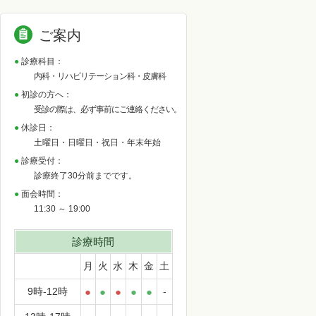
ご案内
診療科目：
内科・リハビリテーション科・皮膚科
初診の方へ：
受診の際は、必ず事前にご連絡ください。
休診日：
土曜日・日曜日・祝日・年末年始
診療受付：
診療終了30分前までです。
面会時間：
11:30 ～ 19:00
診療時間
月
火
水
木
金
土
9時-12時
●
●
●
●
●
-