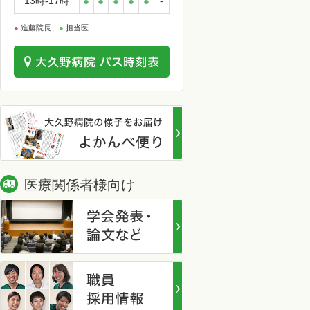
13時-17時
●
●
●
●
●
-
●
進藤院長、
●
担当医
医療関係者様向け