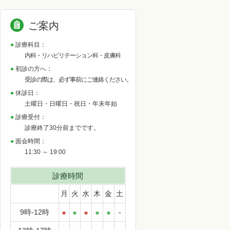
ご案内
診療科目：
内科・リハビリテーション科・皮膚科
初診の方へ：
受診の際は、必ず事前にご連絡ください。
休診日：
土曜日・日曜日・祝日・年末年始
診療受付：
診療終了30分前までです。
面会時間：
11:30 ～ 19:00
診療時間
月
火
水
木
金
土
9時-12時
●
●
●
●
●
-