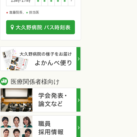
13時-17時
●
●
●
●
●
-
●
進藤院長、
●
担当医
医療関係者様向け