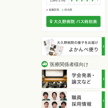
13時-17時
●
●
●
●
●
-
●
進藤院長、
●
担当医
医療関係者様向け