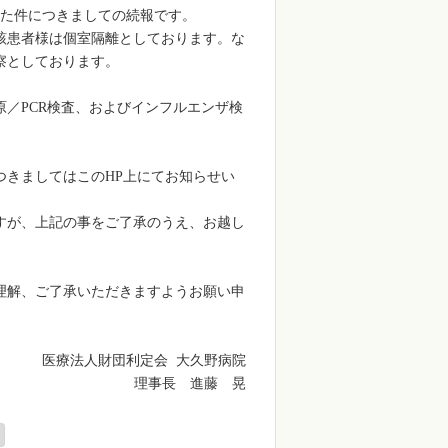
た件につきましての続報です。
該患者様は個室隔離としております。な
察としております。
原／
PCR検査
、およびインフルエンザ検
つきましてはこの
HP
上にてお知らせい
すが、上記の事をご了承
のうえ、お越し
理解、ご了承いただきますようお願い申
医療法人財団利定会
大久野病院
理事長 進藤 晃