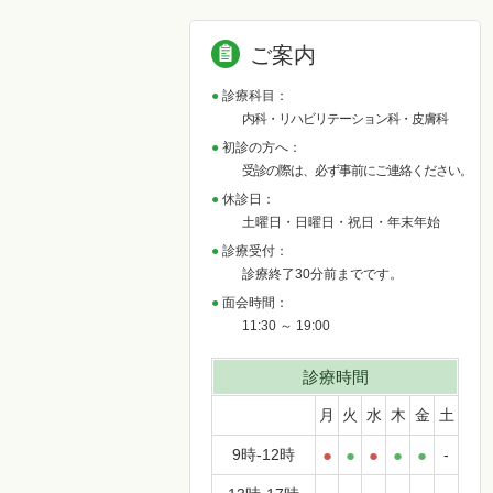
ご案内
診療科目：
内科・リハビリテーション科・皮膚科
初診の方へ：
受診の際は、必ず事前にご連絡ください。
休診日：
土曜日・日曜日・祝日・年末年始
診療受付：
診療終了30分前までです。
面会時間：
11:30 ～ 19:00
診療時間
月
火
水
木
金
土
9時-12時
●
●
●
●
●
-