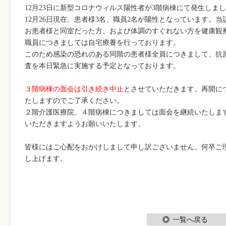
12
月
23
日に新型コロナウィルス陽性者が
3
階病棟にて発生しまし
12
月
26
日現在、患者様
3
名、職員
2
名が陽性となっています。当
お患者様と同室だった方、および体調のすぐれない方を健康観
職員につきましては自宅療養を行っております。
このため感染の恐れのある同階の患者様全員につきまして、抗
査を本日緊急に実施する予定となっております。
３階病棟の面会は引き続き中止
とさせていただきます。再開に
たしますのでご了承ください。
２階介護医療院、４階病棟につきましては面会を継続いたしま
いただきますようお願いいたします。
皆様にはご心配をおかけしまして申し訳ございません。何卒ご
し上げます。
一覧へ戻る