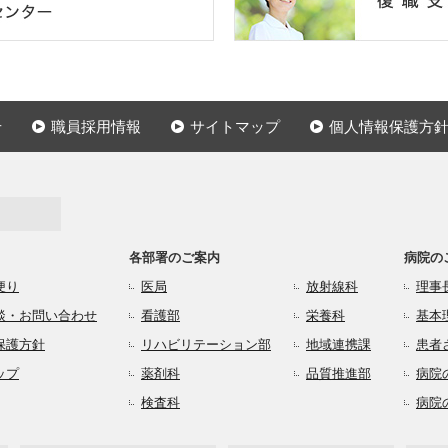
せ
職員採用情報
サイトマップ
個人情報保護方
各部署のご案内
病院の
便り
医局
放射線科
理事
談・お問い合わせ
看護部
栄養科
基本
保護方針
リハビリテーション部
地域連携課
患者
ップ
薬剤科
品質推進部
病院
検査科
病院