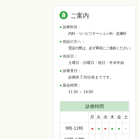
ご案内
診療科目：
内科・リハビリテーション科・皮膚科
初診の方へ：
受診の際は、必ず事前にご連絡ください。
休診日：
土曜日・日曜日・祝日・年末年始
診療受付：
診療終了30分前までです。
面会時間：
11:30 ～ 19:00
診療時間
月
火
水
木
金
土
9時-12時
●
●
●
●
●
-