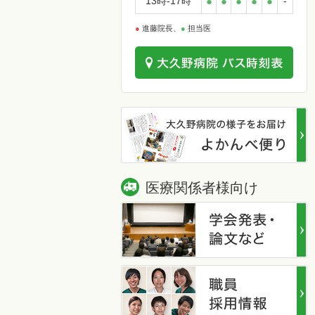
13時-17時
●
●
●
●
●
-
●
進藤院長、
●
担当医
医療関係者様向け