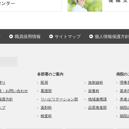
せ
職員採用情報
サイトマップ
個人情報保護方
各部署のご案内
病院の
便り
医局
放射線科
理事
談・お問い合わせ
看護部
栄養科
基本
保護方針
リハビリテーション部
地域連携課
患者
ップ
薬剤科
品質推進部
病院
検査科
病院