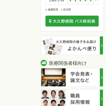
13時-17時
●
●
●
●
●
-
●
進藤院長、
●
担当医
医療関係者様向け