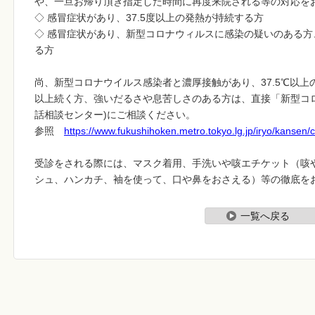
や、一旦お帰り頂き指定した時間に再度来院される等の対応を
◇ 感冒症状があり、37.5度以上の発熱が持続する方
◇ 感冒症状があり、新型コロナウィルスに感染の疑いのある
る方
尚、新型コロナウイルス感染者と濃厚接触があり、37.5℃以上
以上続く方、強いだるさや息苦しさのある方は、直接「新型コ
話相談センター)にご相談ください。
参照
https://www.fukushihoken.metro.tokyo.lg.jp/iryo/kansen
受診をされる際には、マスク着用、手洗いや咳エチケット（咳
シュ、ハンカチ、袖を使って、口や鼻をおさえる）等の徹底を
一覧へ戻る