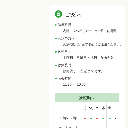
ご案内
診療科目：
内科・リハビリテーション科・皮膚科
初診の方へ：
受診の際は、必ず事前にご連絡ください。
休診日：
土曜日・日曜日・祝日・年末年始
診療受付：
診療終了30分前までです。
面会時間：
11:30 ～ 19:00
診療時間
月
火
水
木
金
土
9時-12時
●
●
●
●
●
-