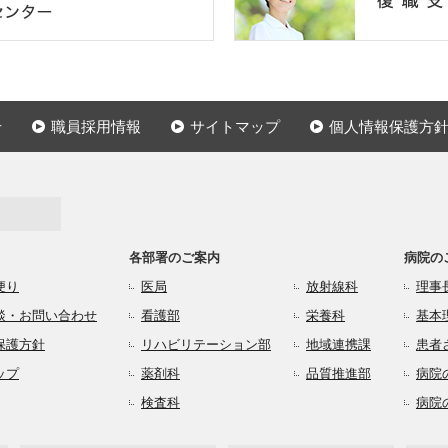
せ
職員採用情報
サイトマップ
個人情報保護方
各部署のご案内
病院の
便り
医局
放射線科
理事
談・お問い合わせ
看護部
栄養科
基本
保護方針
リハビリテーション部
地域連携課
患者
ップ
薬剤科
品質推進部
病院
検査科
病院