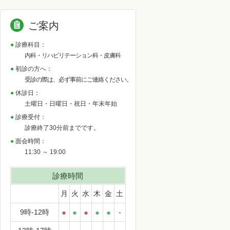
ご案内
診療科目：
内科・リハビリテーション科・皮膚科
初診の方へ：
受診の際は、必ず事前にご連絡ください。
休診日：
土曜日・日曜日・祝日・年末年始
診療受付：
診療終了30分前までです。
面会時間：
11:30 ～ 19:00
診療時間
月
火
水
木
金
土
9時-12時
●
●
●
●
●
-