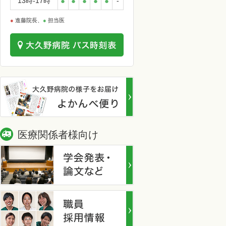
13時-17時
●
●
●
●
●
-
●
進藤院長、
●
担当医
医療関係者様向け