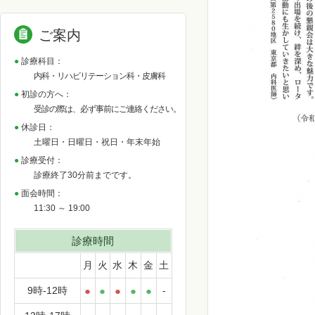
ご案内
診療科目：
内科・リハビリテーション科・皮膚科
初診の方へ：
受診の際は、必ず事前にご連絡ください。
休診日：
土曜日・日曜日・祝日・年末年始
診療受付：
診療終了30分前までです。
面会時間：
11:30 ～ 19:00
診療時間
月
火
水
木
金
土
9時-12時
●
●
●
●
●
-