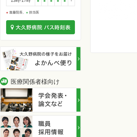
13時-17時
●
●
●
●
●
-
●
進藤院長、
●
担当医
医療関係者様向け