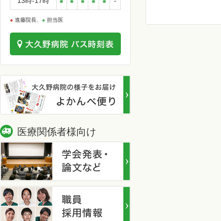
13時-17時
●
●
●
●
●
-
●
進藤院長、
●
担当医
医療関係者様向け