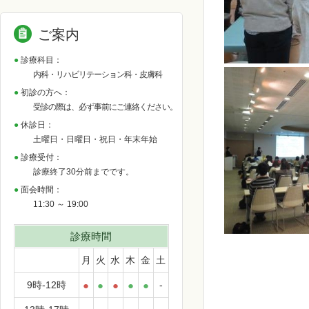
ご案内
診療科目：
内科・リハビリテーション科・皮膚科
初診の方へ：
受診の際は、必ず事前にご連絡ください。
休診日：
土曜日・日曜日・祝日・年末年始
診療受付：
診療終了30分前までです。
面会時間：
11:30 ～ 19:00
診療時間
月
火
水
木
金
土
9時-12時
●
●
●
●
●
-