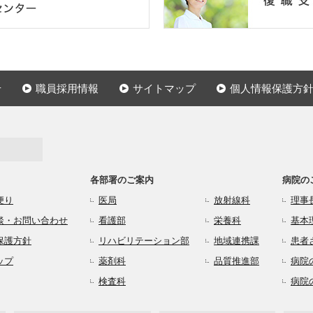
せ
職員採用情報
サイトマップ
個人情報保護方
各部署のご案内
病院の
便り
医局
放射線科
理事
談・お問い合わせ
看護部
栄養科
基本
保護方針
リハビリテーション部
地域連携課
患者
ップ
薬剤科
品質推進部
病院
検査科
病院