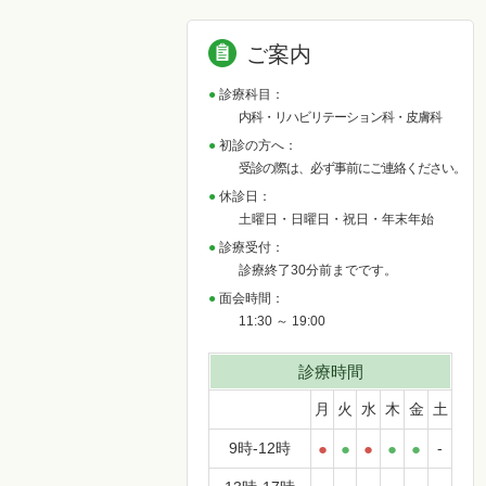
ご案内
診療科目：
内科・リハビリテーション科・皮膚科
初診の方へ：
受診の際は、必ず事前にご連絡ください。
休診日：
土曜日・日曜日・祝日・年末年始
診療受付：
診療終了30分前までです。
面会時間：
11:30 ～ 19:00
診療時間
月
火
水
木
金
土
9時-12時
●
●
●
●
●
-