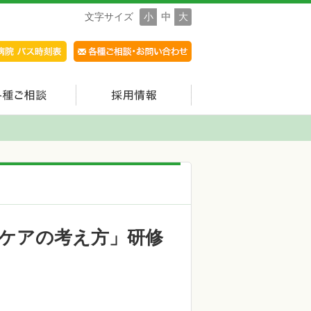
文字サイズ
小
中
大
吸ケアの考え方」研修