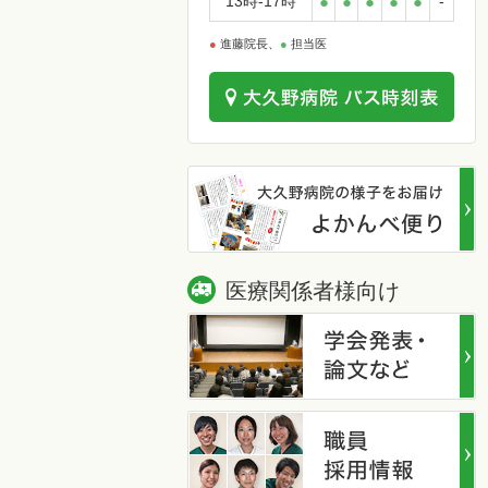
13時-17時
●
●
●
●
●
-
●
進藤院長、
●
担当医
医療関係者様向け