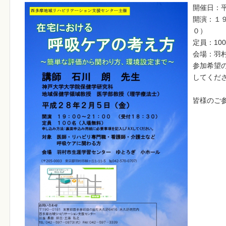
開催日：平
開演：１
０）
定員：10
会場：羽
参加希望
してくだ
皆様のご