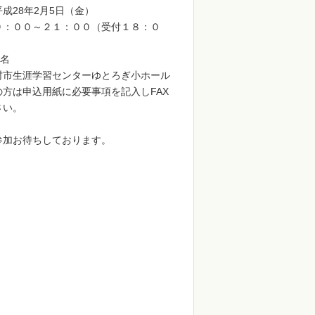
成28年2月5日（金）
９：００～２１：００（受付１８：０
0名
村市生涯学習センターゆとろぎ小ホール
の方は申込用紙に必要事項を記入しFAX
さい。
参加お待ちしております。