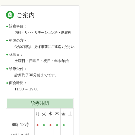
ご案内
診療科目：
内科・リハビリテーション科・皮膚科
初診の方へ：
受診の際は、必ず事前にご連絡ください。
休診日：
土曜日・日曜日・祝日・年末年始
診療受付：
診療終了30分前までです。
面会時間：
11:30 ～ 19:00
診療時間
月
火
水
木
金
土
9時-12時
●
●
●
●
●
-