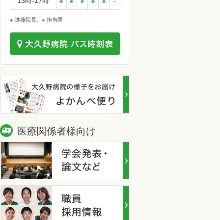
13時-17時
●
●
●
●
●
-
●
進藤院長、
●
担当医
医療関係者様向け