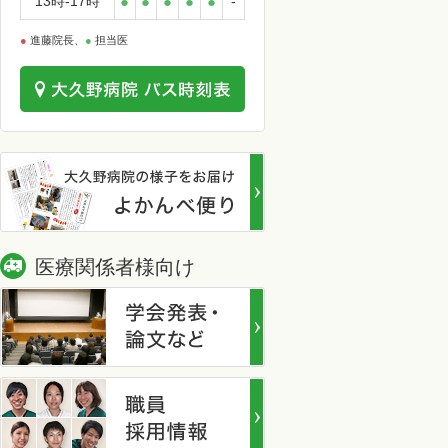
13時-17時
●
●
●
●
●
-
●
進藤院長、
●
担当医
医療関係者様向け