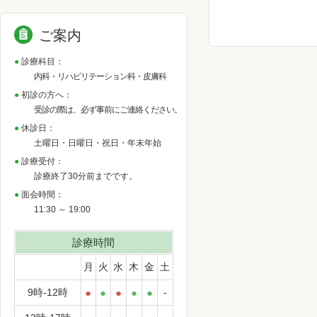
ご案内
診療科目：
内科・リハビリテーション科・皮膚科
初診の方へ：
受診の際は、必ず事前にご連絡ください。
休診日：
土曜日・日曜日・祝日・年末年始
診療受付：
診療終了30分前までです。
面会時間：
11:30 ～ 19:00
診療時間
月
火
水
木
金
土
9時-12時
●
●
●
●
●
-