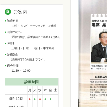
ご案内
診療科目：
内科・リハビリテーション科・皮膚科
初診の方へ：
受診の際は、必ず事前にご連絡ください。
休診日：
土曜日・日曜日・祝日・年末年始
診療受付：
診療終了30分前までです。
面会時間：
11:30 ～ 19:00
診療時間
月
火
水
木
金
土
9時-12時
●
●
●
●
●
-