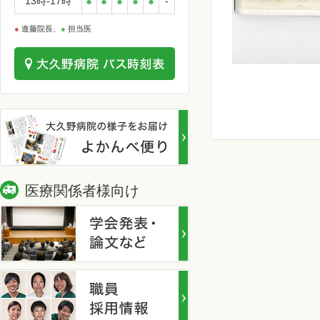
13時-17時
●
●
●
●
●
-
●
進藤院長、
●
担当医
医療関係者様向け