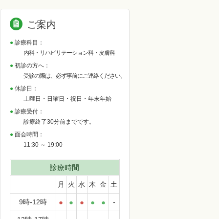
ご案内
診療科目：
内科・リハビリテーション科・皮膚科
初診の方へ：
受診の際は、必ず事前にご連絡ください。
休診日：
土曜日・日曜日・祝日・年末年始
診療受付：
診療終了30分前までです。
面会時間：
11:30 ～ 19:00
診療時間
月
火
水
木
金
土
9時-12時
●
●
●
●
●
-