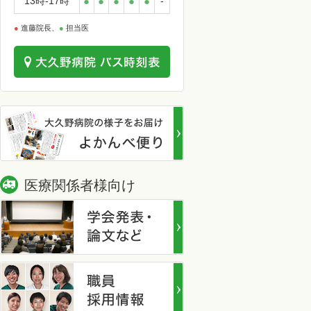
13時-17時
●
●
●
●
●
-
●
進藤院長、
●
担当医
医療関係者様向け