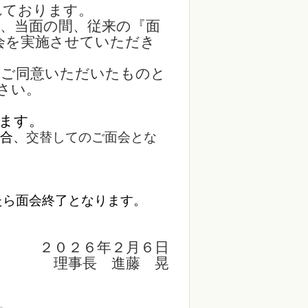
れております。
、当面の間、従来
の『面
会を実施さ
せていただき
てご同意いただい
たものと
さい。
ます。
合、
交替してのご面会とな
たら面会終了となります。
２月６日
理事長 進藤 晃