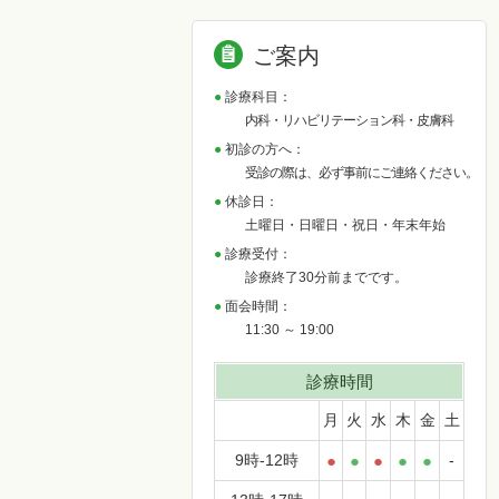
ご案内
診療科目：
内科・リハビリテーション科・皮膚科
初診の方へ：
受診の際は、必ず事前にご連絡ください。
休診日：
土曜日・日曜日・祝日・年末年始
診療受付：
診療終了30分前までです。
面会時間：
11:30 ～ 19:00
診療時間
月
火
水
木
金
土
9時-12時
●
●
●
●
●
-