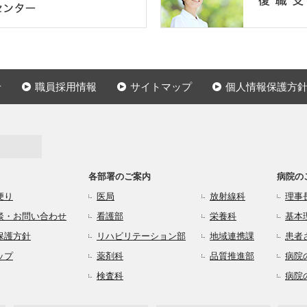
せ
職員採用情報
サイトマップ
個人情報保護方
各部署のご案内
病院の
便り
医局
放射線科
理事
談・お問い合わせ
看護部
栄養科
基本
保護方針
リハビリテーション部
地域連携課
患者
ップ
薬剤科
品質推進部
病院
検査科
病院