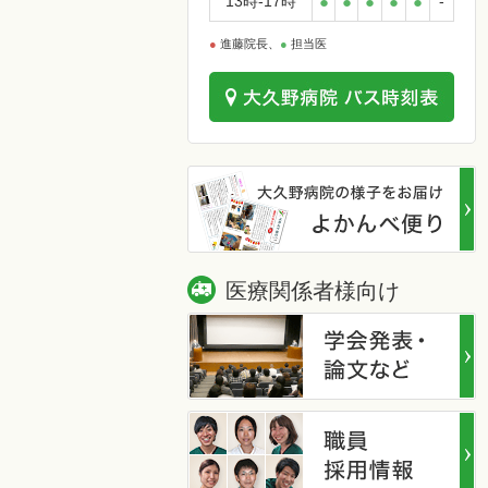
13時-17時
●
●
●
●
●
-
●
進藤院長、
●
担当医
医療関係者様向け