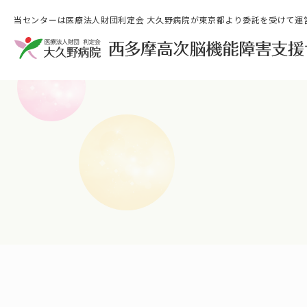
当センターは医療法人財団利定会 大久野病院が東京都より委託を受けて運