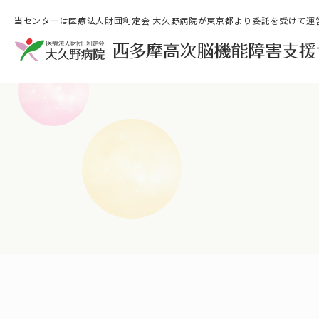
当センターは医療法人財団利定会 大久野病院が東京都より委託を受けて運