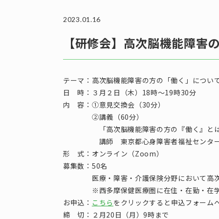
2023.01.16
【研修会】高次脳機能障害
テーマ：高次脳機能障害の方の「働く」につい
日 時：３月２日（木）18時～19時30分
内 容：①意見交換会（30分）
②講義（60分）
「高次脳機能障害の方の『働く』とは～医
講師 東京都心身障害者福祉センター 地
形 式：オンライン（Zoom）
募集数：50名
医療・障害・介護保険分野において高次脳機
※西多摩保健医療圏に在住・在勤・在学の
お申込：
こちら
をクリックすると申込フォーム
締 切：２月20日（月）9時まで